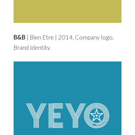
B&B
| Bien Etre | 2014, Company logo,
Brand Identity.