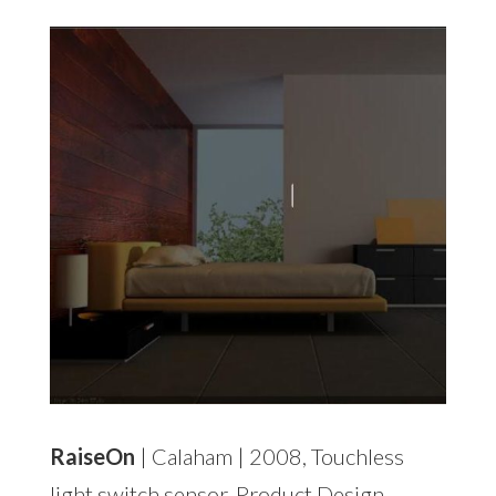
RaiseOn
| Calaham | 2008, Touchless
light switch sensor, Product Design.